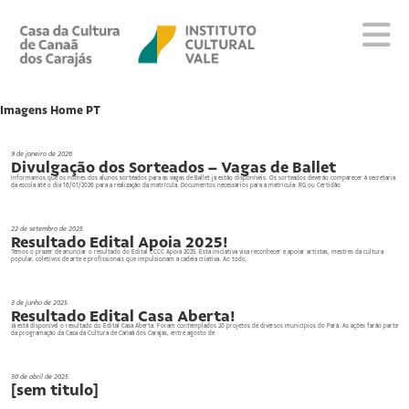
Sobre
Imagens Home PT
Visite
Programação
9 de janeiro de 2026
Divulgação dos Sorteados – Vagas de Ballet
Educativo
Informamos que os nomes dos alunos sorteados para as vagas de Ballet já estão disponíveis. Os sorteados deverão comparecer à secretaria
da escola até o dia 16/01/2026 para a realização da matrícula. Documentos necessários para a matrícula: RG ou Certidão
Editais
Escola
22 de setembro de 2025
Resultado Edital Apoia 2025!
Fale conosco
Temos o prazer de anunciar o resultado do Edital CCCC Apoia 2025. Esta iniciativa visa reconhecer e apoiar artistas, mestres da cultura
popular, coletivos de arte e profissionais que impulsionam a cadeia criativa. Ao todo,
3 de junho de 2025
PT
EN
ES
Resultado Edital Casa Aberta!
Já está disponível o resultado do Edital Casa Aberta. Foram contemplados 20 projetos de diversos municípios do Pará. As ações farão parte
da programação da Casa da Cultura de Canaã dos Carajás, entre agosto de
30 de abril de 2025
[sem titulo]