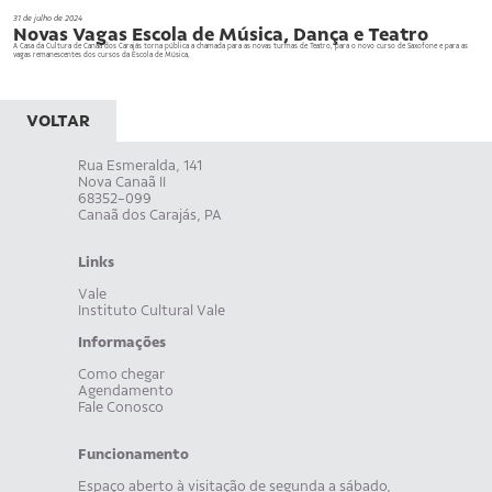
31 de julho de 2024
Novas Vagas Escola de Música, Dança e Teatro
A Casa da Cultura de Canaã dos Carajás torna pública a chamada para as novas turmas de Teatro, para o novo curso de Saxofone e para as
vagas remanescentes dos cursos da Escola de Música,
VOLTAR
Rua Esmeralda, 141
Nova Canaã II
68352-099
Canaã dos Carajás, PA
Links
Vale
Instituto Cultural Vale
Informações
Como chegar
Agendamento
Fale Conosco
Funcionamento
Espaço aberto à visitação de segunda a sábado,