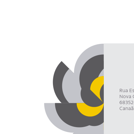
Rua Es
Nova C
68352
Canaã 