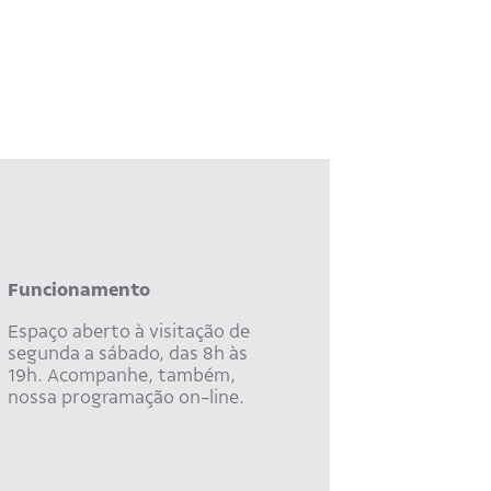
Funcionamento
Espaço aberto à visitação de
segunda a sábado, das 8h às
19h. Acompanhe, também,
nossa programação on-line.