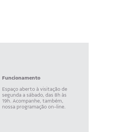
Funcionamento
Espaço aberto à visitação de
segunda a sábado, das 8h às
19h. Acompanhe, também,
nossa programação on-line.