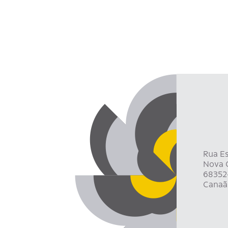
Rua Es
Nova C
68352
Canaã 