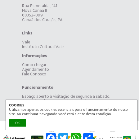
Rua Esmeralda, 141
Nova Canaã II
68352-099
Canaã dos Carajás, PA
Links
Vale
Instituto Cultural Vale
Informações
Como chegar
Agendamento
Fale Conosco
Funcionamento
Espaço aberto à visitação de segunda a sábado,
das 8h às 19h. Acompanhe, também, nossa
COOKIES
programação on-line.
Utilizamos apenas os cookies essenciais para o funcionamento do nosso
site. Ao continuar navegando você está ciente desta condição.
OK
Facebook
Twitter
WhatsApp
Share