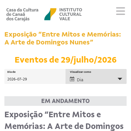
Sobre
Exposição “Entre Mitos e Memórias:
Visite
A Arte de Domingos Nunes”
Programação
Eventos de 29/julho/2026
Eventos
Repositório
Pesquisa
Pesquisar
Dia de
Navegação
Visualizar como
Eventos
do
Dia
e
Educativo
visual
navegação
Evento
Editais
de
Escola
EM ANDAMENTO
visuais
Fale conosco
Exposição “Entre Mitos e
de
Eventos
Memórias: A Arte de Domingos
PT
EN
ES