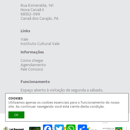
Rua Esmeralda, 141
Nova Canaã II
68352-099
Canaã dos Carajás, PA
Links
Vale
Instituto Cultural Vale
Informações
Como chegar
Agendamento
Fale Conosco
Funcionamento
Espaço aberto à visitação de segunda a sábado,
das 8h às 19h. Acompanhe, também, nossa
COOKIES
programação on-line.
Utilizamos apenas os cookies essenciais para o funcionamento do nosso
site. Ao continuar navegando você está ciente desta condição.
OK
Facebook
Twitter
WhatsApp
Share