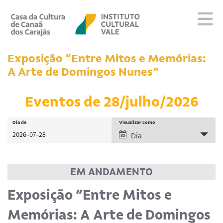
Sobre
Exposição “Entre Mitos e Memórias:
Visite
A Arte de Domingos Nunes”
Programação
Eventos de 28/julho/2026
Eventos
Repositório
Pesquisa
Pesquisar
Dia de
Navegação
Visualizar como
Eventos
do
Dia
e
Educativo
visual
navegação
Evento
Editais
de
Escola
EM ANDAMENTO
visuais
Fale conosco
Exposição “Entre Mitos e
de
Eventos
Memórias: A Arte de Domingos
PT
EN
ES