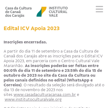
Sobre
Edital ICV Apoia 2023
Visite
Programação
Inscrições encerradas.
Educativo
A partir do dia 11 de setembro a Casa da Cultura de
Editais
Canaã dos Carajás abre as inscrições para o Edital ICV
Escola
Apoia 2023, em parceria com o Centro Cultural Vale
Maranhão.
As inscrições poderão ser feitas entre
Fale conosco
00:01h do dia 11 de setembro e 23:59h do dia 15 de
outubro de 2023 no site da Casa da Cultura ou
pelos canais definidos no edital (WhatsApp e
PT
EN
ES
Correios)
. O resultado da seleção será divulgado até o
dia 13 de novembro de 2023 nos
sites
www.casadaculturacanaa.com.br
e
www.institutoculturalvale.org