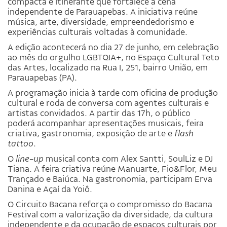
compacta e itinerante que fortalece a cena
independente de Parauapebas. A iniciativa reúne
música, arte, diversidade, empreendedorismo e
experiências culturais voltadas à comunidade.
A edição acontecerá no dia 27 de junho, em celebração
ao mês do orgulho LGBTQIA+, no Espaço Cultural Teto
das Artes, localizado na Rua I, 251, bairro União, em
Parauapebas (PA).
A programação inicia à tarde com oficina de produção
cultural e roda de conversa com agentes culturais e
artistas convidados. A partir das 17h, o público
poderá acompanhar apresentações musicais, feira
criativa, gastronomia, exposição de arte e
flash
tattoo
.
O
line-up
musical conta com Alex Santti, SoulLiz e DJ
Tiana. A feira criativa reúne Manuarte, Fio&Flor, Meu
Trançado e Baiúca. Na gastronomia, participam Erva
Danina e Açaí da Yoiô.
O Circuito Bacana reforça o compromisso do Bacana
Festival com a valorização da diversidade, da cultura
independente e da ocupação de espaços culturais por