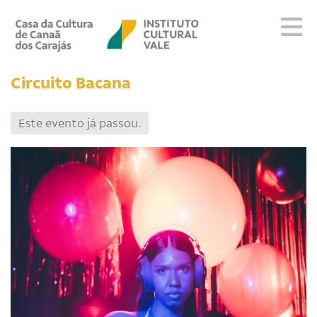
Sobre
Circuito Bacana
Visite
Programação
Este evento já passou.
Eventos
Repositório
Educativo
Editais
Escola
Fale conosco
PT
EN
ES