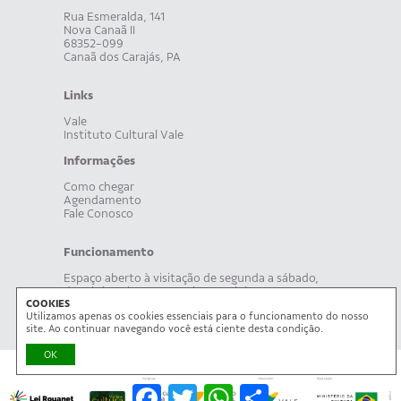
Rua Esmeralda, 141
Nova Canaã II
68352-099
Canaã dos Carajás, PA
Links
Vale
Instituto Cultural Vale
Informações
Como chegar
Agendamento
Fale Conosco
Funcionamento
Espaço aberto à visitação de segunda a sábado,
das 8h às 19h. Acompanhe, também, nossa
COOKIES
programação on-line.
Utilizamos apenas os cookies essenciais para o funcionamento do nosso
site. Ao continuar navegando você está ciente desta condição.
OK
Facebook
Twitter
WhatsApp
Share