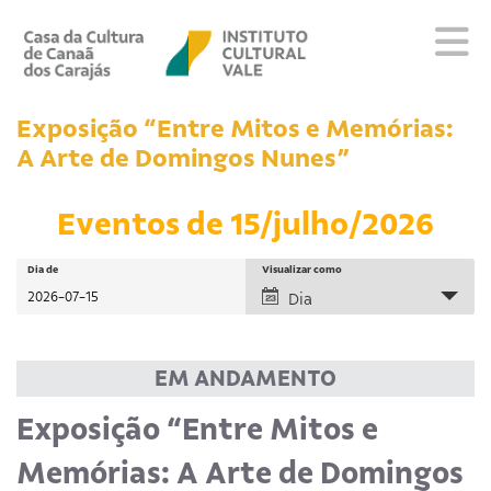
Sobre
Exposição “Entre Mitos e Memórias:
Visite
A Arte de Domingos Nunes”
Programação
Eventos de 15/julho/2026
Eventos
Repositório
Pesquisa
Pesquisar
Dia de
Navegação
Visualizar como
Eventos
do
Dia
e
Educativo
visual
navegação
Evento
Editais
de
Escola
EM ANDAMENTO
visuais
Fale conosco
Exposição “Entre Mitos e
de
Eventos
Memórias: A Arte de Domingos
PT
EN
ES