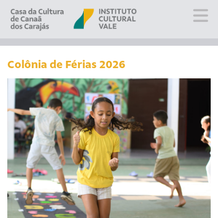
Sobre
Visite
Colônia de Férias 2026
Programação
Educativo
Editais
Escola
Fale conosco
PT
EN
ES