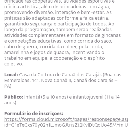
brincadeiras cooperativas, atividades esportivas e
oficina artística, além de brincadeiras com água,
promovendo diversão, interação e bem-estar. As
práticas são adaptadas conforme a faixa etária,
garantindo segurança e participação de todos. Ao
longo da programação, também serão realizadas
atividades complementares em formato de gincanas
e competições educativas, como corrida do saco,
cabo de guerra, corrida da colher, pula corda,
amarelinha e jogos de quadra, incentivando o
trabalho em equipe, a cooperação e o espírito
coletivo.
Local:
Casa da Cultura de Canaã dos Carajás (Rua das
Esmeraldas, 141. Nova Canaã II, Canaã dos Carajás –
PA)
Público:
Infantil (5 a 10 anos) e infantojuvenil (11 a 14
anos)
Formulário de inscrições:
https://forms.cloud.microsoft/pages/responsepage.as
id=G1eTeCxs70y02n1LJmoGJtrisZt2KvlDtQoUo45MYml