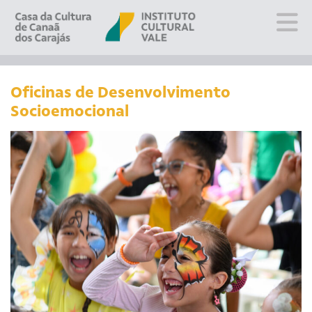
Sobre
Visite
Oficinas de Desenvolvimento
Socioemocional
Programação
Educativo
Editais
Escola
Fale conosco
PT
EN
ES