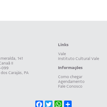
Links
Vale
meralda, 141
Instituto Cultural Vale
anaã II
Informações
-099
dos Carajás, PA
Como chegar
Agendamento
Fale Conosco
Facebook
Twitter
WhatsApp
Share