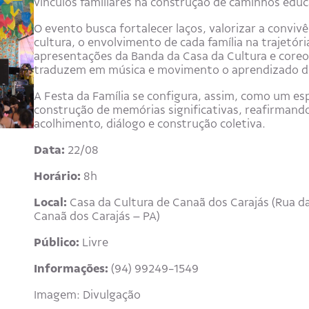
vínculos familiares na construção de caminhos educa
O evento busca fortalecer laços, valorizar a convivê
cultura, o envolvimento de cada família na trajetó
apresentações da Banda da Casa da Cultura e coreo
traduzem em música e movimento o aprendizado de
A Festa da Família se configura, assim, como um es
construção de memórias significativas, reafirmand
acolhimento, diálogo e construção coletiva.
Data:
22/08
Horário:
8h
Local:
Casa da Cultura de Canaã dos Carajás (Rua da
Canaã dos Carajás – PA)
Público:
Livre
Informações:
(94) 99249-1549
Imagem: Divulgação