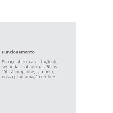
Funcionamento
Espaço aberto à visitação de
segunda a sábado, das 8h às
19h. Acompanhe, também,
nossa programação on-line.