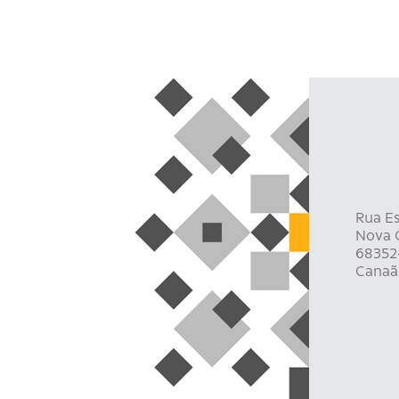
Rua Es
Nova C
68352
Canaã 