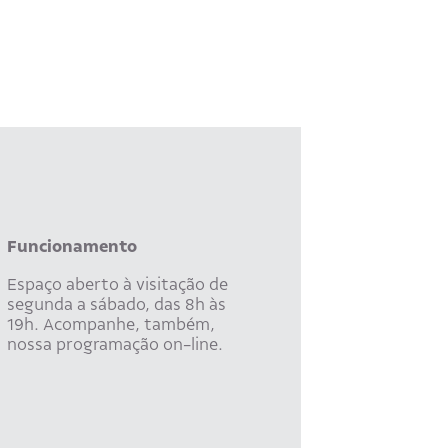
Funcionamento
Espaço aberto à visitação de
segunda a sábado, das 8h às
19h. Acompanhe, também,
nossa programação on-line.