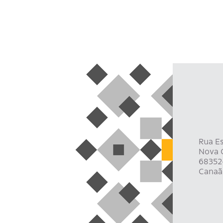
Rua Es
Nova C
68352
Canaã 