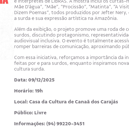
e intérpretes de LIBRAS. A mostra inclui os curtas
Mãe D’água”, “Mãe”, “Procissão”, “Matinta”, “A Vis
Dizem Poemas”, todos produzidos por Jefter Nery, 
a surda e sua expressão artística na Amazônia.
Além da exibição, o projeto promove uma roda de c
surdos, discutindo protagonismo, representativida
audiovisual inclusiva. O evento é totalmente acessí
romper barreiras de comunicação, aproximando públ
Com essa iniciativa, reforçamos a importância da i
feitas por e para surdos, enquanto inspiramos nov
cultura surda.
Data: 09/12/2025
Horário: 19h
Local: Casa da Cultura de Canaã dos Carajás
Público: Livre
Informações: (94) 99220-3451