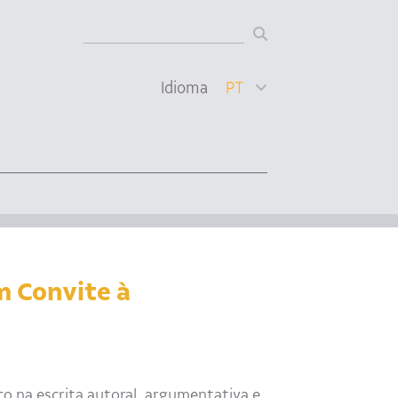
Idioma
PT
m Convite à
 na escrita autoral, argumentativa e