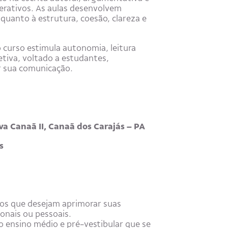
terativos. As aulas desenvolvem
 quanto à estrutura, coesão, clareza e
 curso estimula autonomia, leitura
etiva, voltado a estudantes,
r sua comunicação.
va Canaã II, Canaã dos Carajás – PA
s
nos que desejam aprimorar suas
ionais ou pessoais.
o ensino médio e pré-vestibular que se