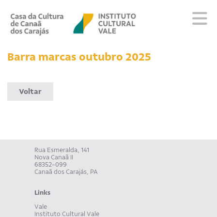
Sobre
Barra marcas outubro 2025
Visite
Programação
Voltar
Educativo
Editais
Escola
Fale conosco
Rua Esmeralda, 141
Nova Canaã II
PT
EN
ES
68352-099
Canaã dos Carajás, PA
Links
Vale
Instituto Cultural Vale