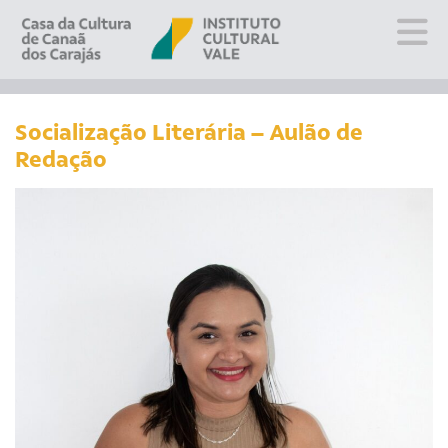
Sobre
Visite
Socialização Literária – Aulão de
Redação
Programação
Educativo
Editais
Escola
Fale conosco
PT
EN
ES