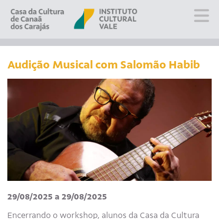
Sobre
Visite
Audição Musical com Salomão Habib
Programação
Educativo
Editais
Escola
Fale conosco
PT
EN
ES
29/08/2025 a 29/08/2025
Encerrando o workshop, alunos da Casa da Cultura