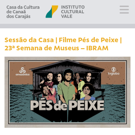
Sobre
Visite
Sessão da Casa | Filme Pés de Peixe |
23ª Semana de Museus – IBRAM
Programação
Educativo
Editais
Escola
Fale conosco
PT
EN
ES