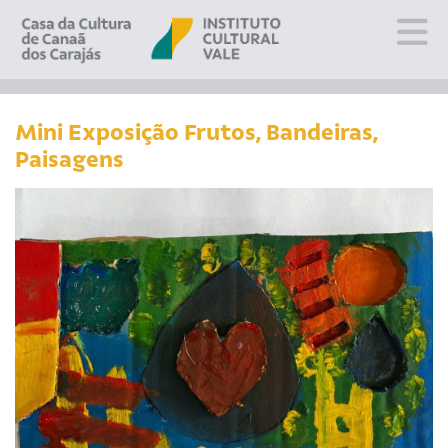
Sobre
Visite
Mini Exposição Frutos, Bandeiras,
Paisagens
Programação
Educativo
Editais
Escola
Fale conosco
PT
EN
ES