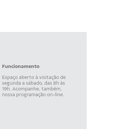
Funcionamento
Espaço aberto à visitação de
segunda a sábado, das 8h às
19h. Acompanhe, também,
nossa programação on-line.