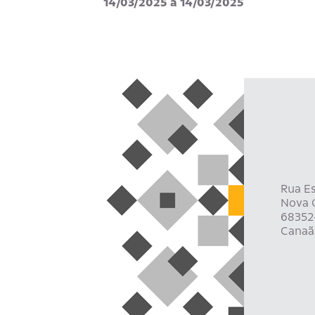
14/03/2025 a 14/03/2025
Rua Es
Nova C
68352
Canaã 