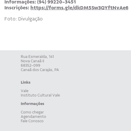
Informações: (94) 99220-3451
Inscrições:
https://forms.gle/dkDM5Sw3QYftNvAe6
Foto: Divulgação
Rua Esmeralda, 141
Nova Canaã II
68352-099
Canaã dos Carajás, PA
Links
Vale
Instituto Cultural Vale
Informações
Como chegar
Agendamento
Fale Conosco