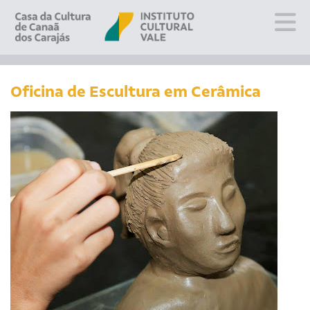
Sobre
Visite
Oficina de Escultura em Cerâmica
Programação
Educativo
Editais
Escola
Fale conosco
PT
EN
ES