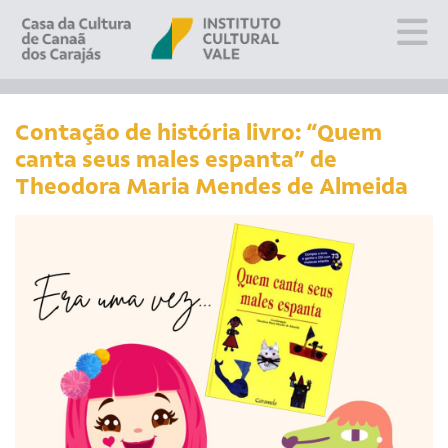
Sobre
Visite
Contação de história livro: “Quem
canta seus males espanta” de
Programação
Theodora Maria Mendes de Almeida
Educativo
Editais
Escola
Fale conosco
PT
EN
ES