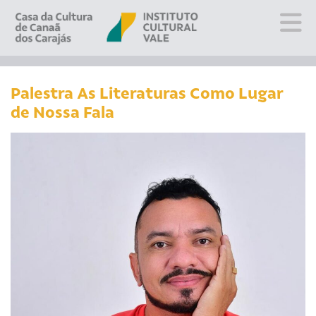
Sobre
Visite
Palestra As Literaturas Como Lugar
de Nossa Fala
Programação
Educativo
Editais
Escola
Fale conosco
PT
EN
ES