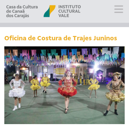
Sobre
Visite
Oficina de Costura de Trajes Juninos
Programação
Educativo
Editais
Escola
Fale conosco
PT
EN
ES