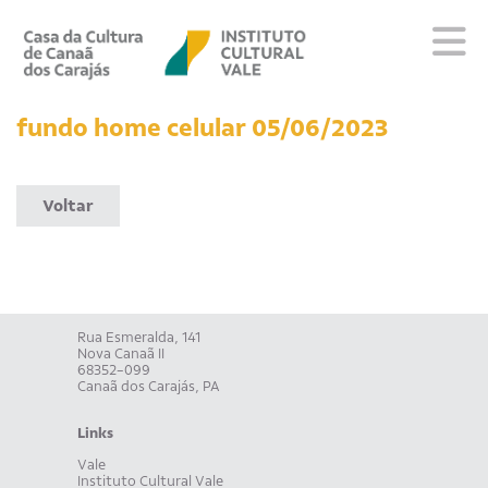
Sobre
fundo home celular 05/06/2023
Visite
Programação
Voltar
Educativo
Editais
Escola
Fale conosco
Rua Esmeralda, 141
Nova Canaã II
PT
EN
ES
68352-099
Canaã dos Carajás, PA
Links
Vale
Instituto Cultural Vale