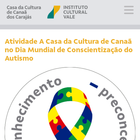
Sobre
Visite
Atividade A Casa da Cultura de Canaã
no Dia Mundial de Conscientização do
Programação
Autismo
Educativo
Editais
Escola
Fale conosco
PT
EN
ES