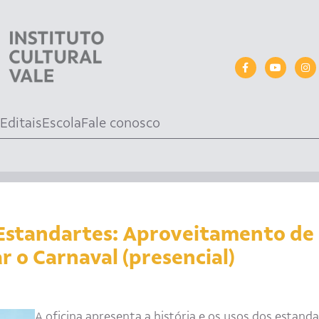
Editais
Escola
Fale conosco
Estandartes: Aproveitamento de 
r o Carnaval (presencial)
A oficina apresenta a história e os usos dos estand