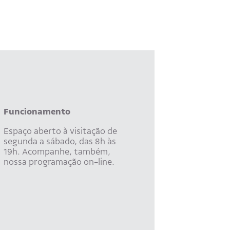
Funcionamento
Espaço aberto à visitação de
segunda a sábado, das 8h às
19h. Acompanhe, também,
nossa programação on-line.