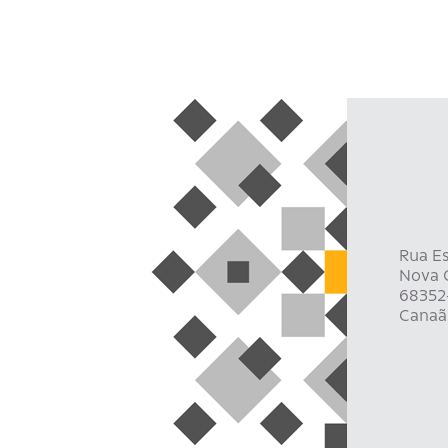
Rua Es
Nova C
68352
Canaã 