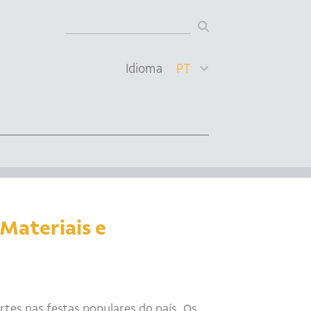
Idioma
PT
Materiais e
artes nas festas populares do país. Os