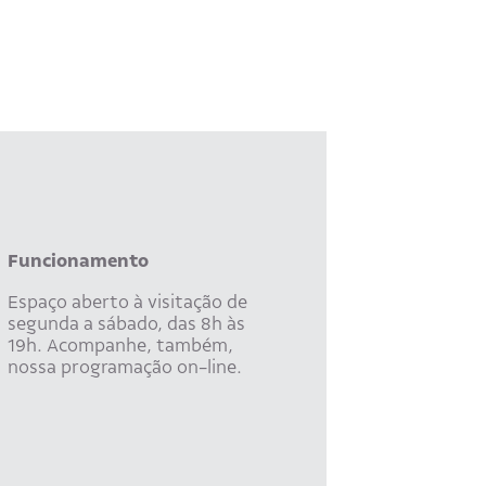
Funcionamento
Espaço aberto à visitação de
segunda a sábado, das 8h às
19h. Acompanhe, também,
nossa programação on-line.