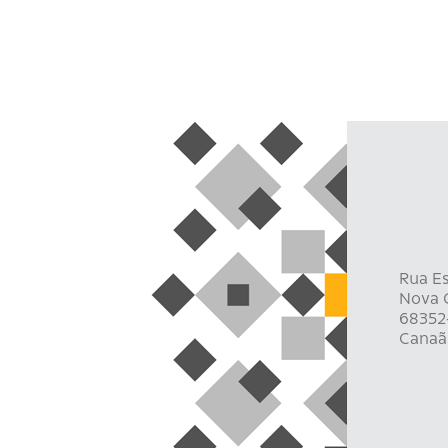
Rua Es
Nova C
68352
Canaã 