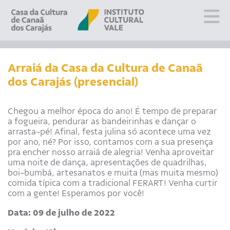
Sobre
Visite
Arraiá da Casa da Cultura de Canaã
dos Carajás (presencial)
Programação
Educativo
Editais
Chegou a melhor época do ano! É tempo de preparar
a fogueira, pendurar as bandeirinhas e dançar o
Escola
arrasta-pé! Afinal, festa julina só acontece uma vez
Fale conosco
por ano, né? Por isso, contamos com a sua presença
pra encher nosso arraiá de alegria! Venha aproveitar
uma noite de dança, apresentações de quadrilhas,
PT
EN
ES
boi-bumbá, artesanatos e muita (mas muita mesmo)
comida típica com a tradicional FERART! Venha curtir
com a gente! Esperamos por você!
Data: 09 de julho de 2022