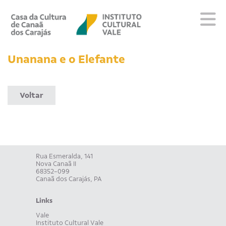
Sobre
Unanana e o Elefante
Visite
Programação
Voltar
Educativo
Editais
Escola
Fale conosco
Rua Esmeralda, 141
Nova Canaã II
PT
EN
ES
68352-099
Canaã dos Carajás, PA
Links
Vale
Instituto Cultural Vale