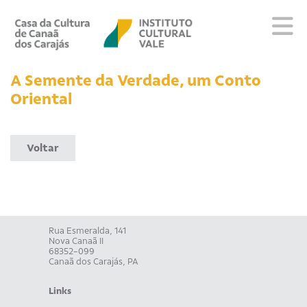
Sobre
A Semente da Verdade, um Conto
Visite
Oriental
Programação
Educativo
Voltar
Editais
Escola
Fale conosco
Rua Esmeralda, 141
PT
EN
ES
Nova Canaã II
68352-099
Canaã dos Carajás, PA
Links