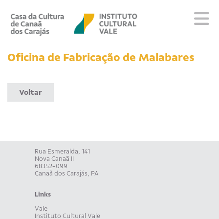
Sobre
Oficina de Fabricação de Malabares
Visite
Programação
Voltar
Educativo
Editais
Escola
Fale conosco
Rua Esmeralda, 141
Nova Canaã II
PT
EN
ES
68352-099
Canaã dos Carajás, PA
Links
Vale
Instituto Cultural Vale