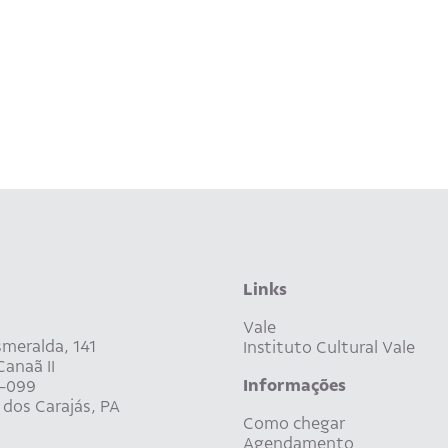
Links
Vale
meralda, 141
Instituto Cultural Vale
anaã II
Informações
-099
dos Carajás, PA
Como chegar
Agendamento