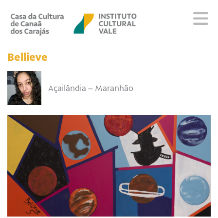
Sobre
Bellieve
Visite
Programação
Açailândia – Maranhão
Educativo
Editais
Escola
Fale conosco
PT
EN
ES