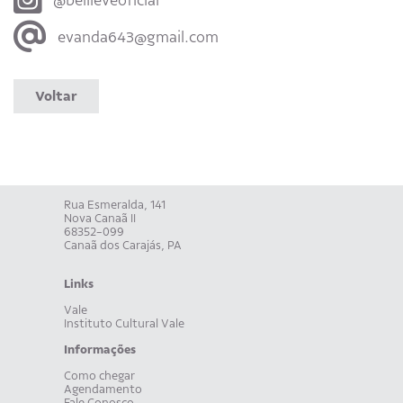
@bellieveoficial
evanda643@gmail.com
Voltar
Rua Esmeralda, 141
Nova Canaã II
68352-099
Canaã dos Carajás, PA
Links
Vale
Instituto Cultural Vale
Informações
Como chegar
Agendamento
Fale Conosco