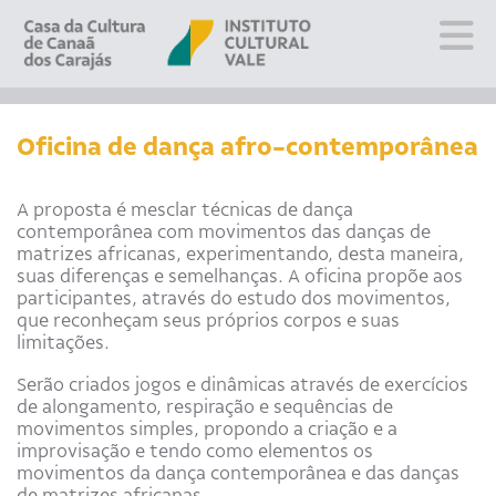
Sobre
Visite
Oficina de dança afro-contemporânea
Programação
Educativo
A proposta é mesclar técnicas de dança
contemporânea com movimentos das danças de
Editais
matrizes africanas, experimentando, desta maneira,
Escola
suas diferenças e semelhanças. A oficina propõe aos
Fale conosco
participantes, através do estudo dos movimentos,
que reconheçam seus próprios corpos e suas
limitações.
PT
EN
ES
Serão criados jogos e dinâmicas através de exercícios
de alongamento, respiração e sequências de
movimentos simples, propondo a criação e a
improvisação e tendo como elementos os
movimentos da dança contemporânea e das danças
de matrizes africanas.