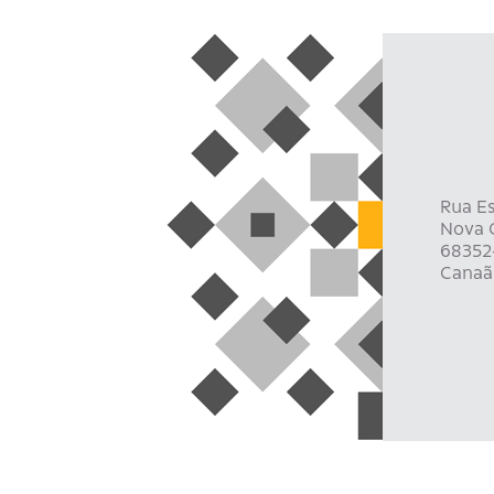
Rua Es
Nova C
68352
Canaã 