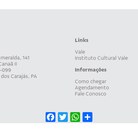
Links
Vale
meralda, 141
Instituto Cultural Vale
anaã II
Informações
-099
dos Carajás, PA
Como chegar
Agendamento
Fale Conosco
Facebook
Twitter
WhatsApp
Share