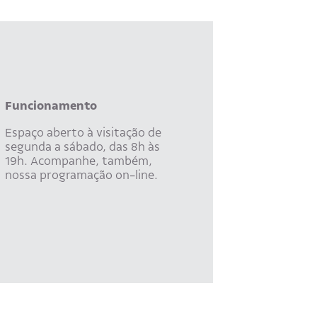
Funcionamento
Espaço aberto à visitação de
segunda a sábado, das 8h às
19h. Acompanhe, também,
nossa programação on-line.