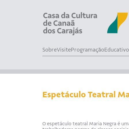
Sobre
Visite
Programação
Educativo
Espetáculo Teatral M
O espetáculo teatral Maria Negra é um