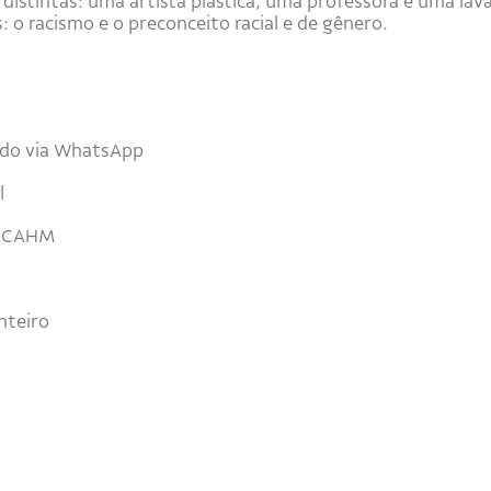
 distintas: uma artista plástica, uma professora e uma lav
 racismo e o preconceito racial e de gênero.
ado via WhatsApp
l
ACCAHM
nteiro