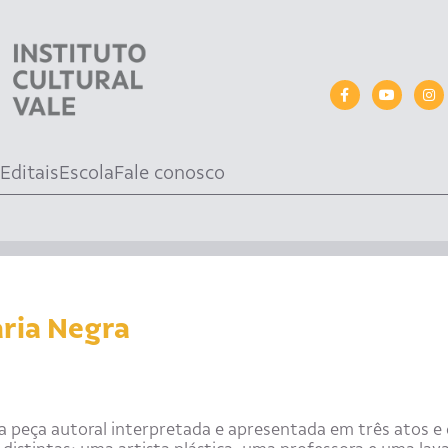
Editais
Escola
Fale conosco
aria Negra
a peça autoral interpretada e apresentada em três atos e 