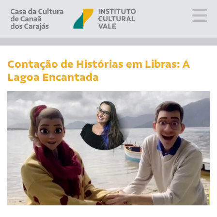
Sobre
Visite
Contação de Histórias em Libras: A
Lagoa Encantada
Programação
Educativo
Editais
Escola
Fale conosco
PT
EN
ES