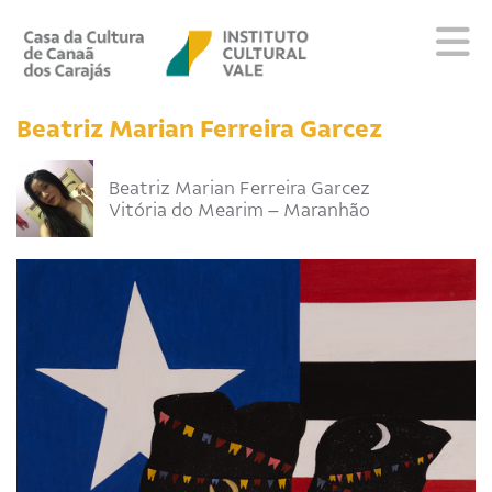
Sobre
Beatriz Marian Ferreira Garcez
Visite
Programação
Beatriz Marian Ferreira Garcez
Vitória do Mearim – Maranhão
Educativo
Editais
Escola
Fale conosco
PT
EN
ES