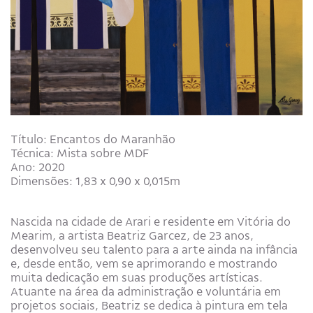
Título: Encantos do Maranhão
Técnica: Mista sobre MDF
Ano: 2020
Dimensões: 1,83 x 0,90 x 0,015m
Nascida na cidade de Arari e residente em Vitória do
Mearim, a artista Beatriz Garcez, de 23 anos,
desenvolveu seu talento para a arte ainda na infância
e, desde então, vem se aprimorando e mostrando
muita dedicação em suas produções artísticas.
Atuante na área da administração e voluntária em
projetos sociais, Beatriz se dedica à pintura em tela