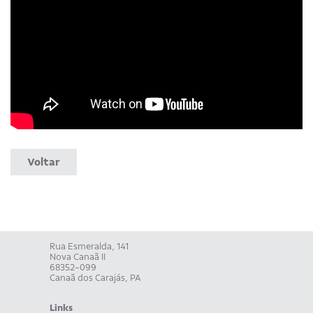
Voltar
Rua Esmeralda, 141
Nova Canaã II
68352-099
Canaã dos Carajás, PA
Links