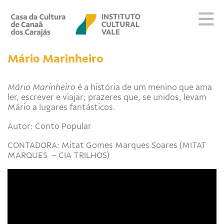
Sobre
Mário Marinheiro
Visite
Programação
Mário Marinheiro
é a história de um menino que ama
ler, escrever e viajar; prazeres que, se unidos, levam
Educativo
Mário a lugares fantásticos.
Editais
Escola
Autor: Conto Popular
Fale conosco
CONTADORA: Mitat Gomes Marques Soares (MITAT
MARQUES – CIA TRILHOS)
PT
EN
ES