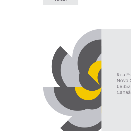
Rua Es
Nova C
68352
Canaã 