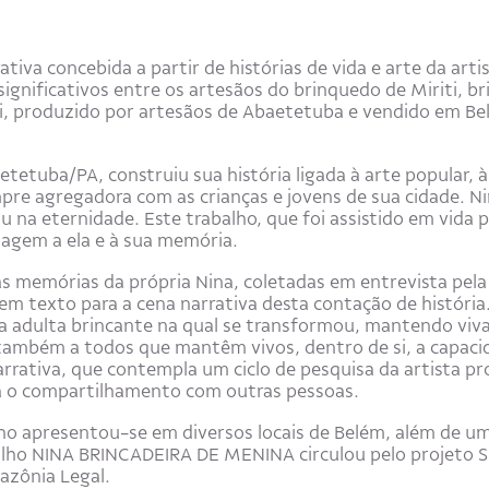
tiva concebida a partir de histórias de vida e arte da arti
nificativos entre os artesãos do brinquedo de Miriti, br
iti, produzido por artesãos de Abaetetuba e vendido em 
etetuba/PA, construiu sua história ligada à arte popular, 
re agregadora com as crianças e jovens de sua cidade. Ni
 na eternidade. Este trabalho, que foi assistido em vida po
gem a ela e à sua memória.
s memórias da própria Nina, coletadas em entrevista pela 
texto para a cena narrativa desta contação de história. A
a adulta brincante na qual se transformou, mantendo viva,
ambém a todos que mantêm vivos, dentro de si, a capacid
narrativa, que contempla um ciclo de pesquisa da artista p
ara o compartilhamento com outras pessoas.
lho apresentou-se em diversos locais de Belém, além de 
balho NINA BRINCADEIRA DE MENINA circulou pelo projeto 
azônia Legal.