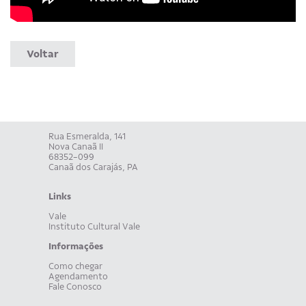
Voltar
Rua Esmeralda, 141
Nova Canaã II
68352-099
Canaã dos Carajás, PA
Links
Vale
Instituto Cultural Vale
Informações
Como chegar
Agendamento
Fale Conosco