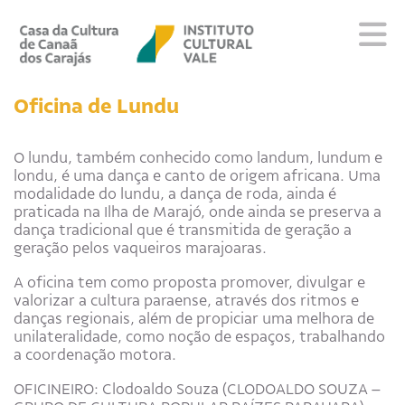
Sobre
Oficina de Lundu
Visite
Programação
O lundu, também conhecido como landum, lundum e
londu, é uma dança e canto de origem africana. Uma
Educativo
modalidade do lundu, a dança de roda, ainda é
Editais
praticada na Ilha de Marajó, onde ainda se preserva a
Escola
dança tradicional que é transmitida de geração a
geração pelos vaqueiros marajoaras.
Fale conosco
A oficina tem como proposta promover, divulgar e
valorizar a cultura paraense, através dos ritmos e
PT
EN
ES
danças regionais, além de propiciar uma melhora de
unilateralidade, como noção de espaços, trabalhando
a coordenação motora.
OFICINEIRO: Clodoaldo Souza (CLODOALDO SOUZA –