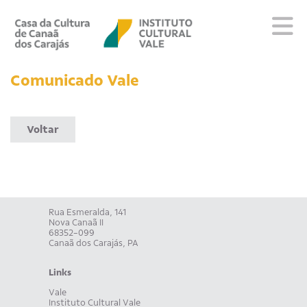
Sobre
Comunicado Vale
Visite
Programação
Voltar
Educativo
Editais
Escola
Fale conosco
Rua Esmeralda, 141
Nova Canaã II
PT
EN
ES
68352-099
Canaã dos Carajás, PA
Links
Vale
Instituto Cultural Vale